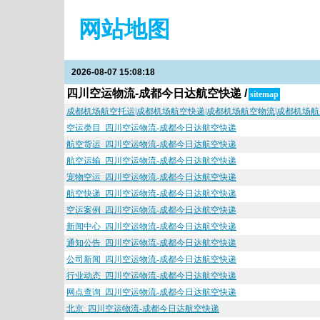
网站地图
2026-08-07 15:08:18
四川空运物流-成都今日达航空快递 /
sitemap
成都机场航空托运|成都机场航空快递|成都机场航空物流|成都机场
空运类目_四川空运物流-成都今日达航空快递
航空货运_四川空运物流-成都今日达航空快递
航空运输_四川空运物流-成都今日达航空快递
宠物空运_四川空运物流-成都今日达航空快递
航空快递_四川空运物流-成都今日达航空快递
空运案例_四川空运物流-成都今日达航空快递
新闻中心_四川空运物流-成都今日达航空快递
通知公告_四川空运物流-成都今日达航空快递
公司新闻_四川空运物流-成都今日达航空快递
行业动态_四川空运物流-成都今日达航空快递
网点查询_四川空运物流-成都今日达航空快递
北京_四川空运物流-成都今日达航空快递