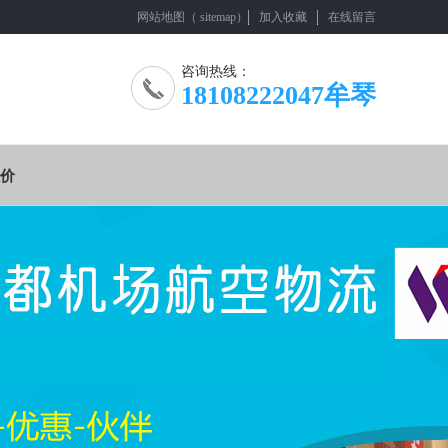
网站地图
（
sitemap
）
加入收藏
在线留言
咨询热线：
18108222047牟琴
价