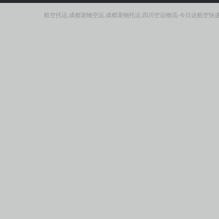
航空托运,成都宠物空运,成都宠物托运,四川空运物流-今日达航空快