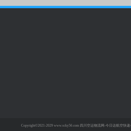
空运类目
空运案例
新闻中心
航空货运
通知公告
航空运输
公司新闻
宠物空运
行业动态
Copyright©2021-2029
www.scky56.com
四川空运物流网-今日达航空快递公
航空快递