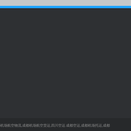
047牟
快递公司
70
机场航空物流,成都机场航空货运,四川空运.成都空运,成都机场托运,成都
微信扫码 关注我们