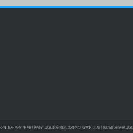
网点查询
全国咨询热线
18108222
琴
四川空运物流集团-今日达航空
成都双流国际机场：028-858846
司-版权所有-本网站关键词:成都航空物流,成都机场航空托运,成都机场航空快递,成都
客服经理牟琴：18108222047