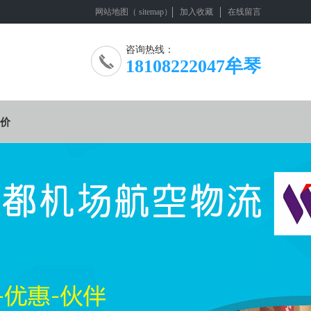
网站地图
（
sitemap
）
加入收藏
在线留言
咨询热线：
18108222047牟琴
价