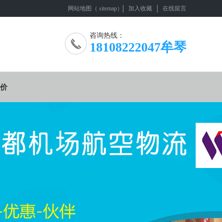
网站地图
（
sitemap
）
加入收藏
在线留言
咨询热线：
18108222047牟琴
价