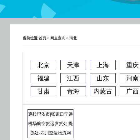
当前位置:
首页
>
网点查询
>
河北
北京
天津
上海
重庆
福建
江西
山东
河南
甘肃
青海
内蒙古
广西
克拉玛依市|张家口宁远
机场航空货运发货处|提
货处-四川空运物流网